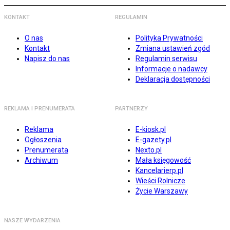
KONTAKT
REGULAMIN
O nas
Polityka Prywatności
Kontakt
Zmiana ustawień zgód
Napisz do nas
Regulamin serwisu
Informacje o nadawcy
Deklaracja dostępności
REKLAMA I PRENUMERATA
PARTNERZY
Reklama
E-kiosk.pl
Ogłoszenia
E-gazety.pl
Prenumerata
Nexto.pl
Archiwum
Mała księgowość
Kancelarierp.pl
Wieści Rolnicze
Życie Warszawy
NASZE WYDARZENIA