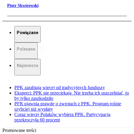
Piotr Skwirowski
Powiązane
Polecane
Najnowsze
PPK zarabiają więcej od tradycyjnych funduszy
Eksperci: PPK nie przeciekają. Nie trzeba ich uszczelniać, to
by tylko zaszkodziło
PFR ujawnia prawdę o zwrotach z PPK. Program rośnie
szybciej niż wypłaty
Coraz więcej Polaków wybiera PPK. Partycypacja
przekroczyła 60 procent
Promowane treści