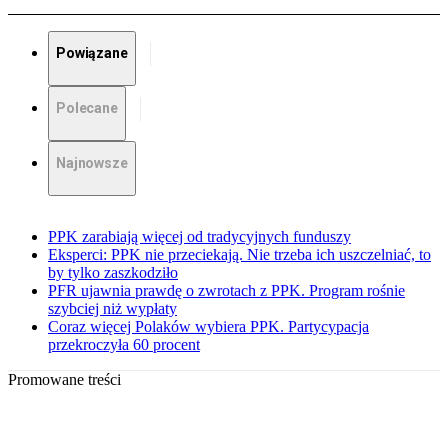
Powiązane
Polecane
Najnowsze
PPK zarabiają więcej od tradycyjnych funduszy
Eksperci: PPK nie przeciekają. Nie trzeba ich uszczelniać, to
by tylko zaszkodziło
PFR ujawnia prawdę o zwrotach z PPK. Program rośnie
szybciej niż wypłaty
Coraz więcej Polaków wybiera PPK. Partycypacja
przekroczyła 60 procent
Promowane treści