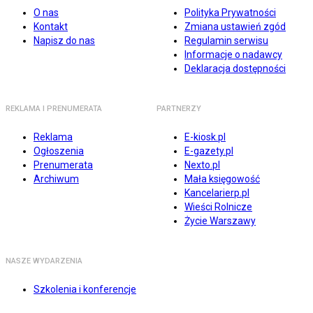
O nas
Polityka Prywatności
Kontakt
Zmiana ustawień zgód
Napisz do nas
Regulamin serwisu
Informacje o nadawcy
Deklaracja dostępności
REKLAMA I PRENUMERATA
PARTNERZY
Reklama
E-kiosk.pl
Ogłoszenia
E-gazety.pl
Prenumerata
Nexto.pl
Archiwum
Mała księgowość
Kancelarierp.pl
Wieści Rolnicze
Życie Warszawy
NASZE WYDARZENIA
Szkolenia i konferencje