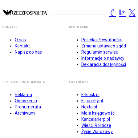
KONTAKT
REGULAMIN
O nas
Polityka Prywatności
Kontakt
Zmiana ustawień zgód
Napisz do nas
Regulamin serwisu
Informacje o nadawcy
Deklaracja dostępności
REKLAMA I PRENUMERATA
PARTNERZY
Reklama
E-kiosk.pl
Ogłoszenia
E-gazety.pl
Prenumerata
Nexto.pl
Archiwum
Mała księgowość
Kancelarierp.pl
Wieści Rolnicze
Życie Warszawy