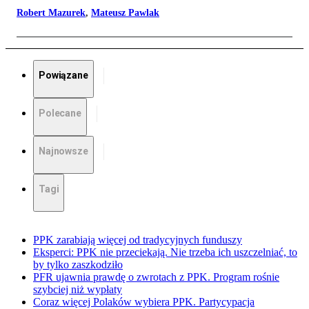
Robert Mazurek
,
Mateusz Pawlak
Powiązane
Polecane
Najnowsze
Tagi
PPK zarabiają więcej od tradycyjnych funduszy
Eksperci: PPK nie przeciekają. Nie trzeba ich uszczelniać, to
by tylko zaszkodziło
PFR ujawnia prawdę o zwrotach z PPK. Program rośnie
szybciej niż wypłaty
Coraz więcej Polaków wybiera PPK. Partycypacja