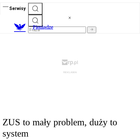
Serwisy
P
ieniądze
ZUS to mały problem, duży to
system