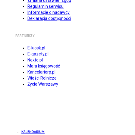
Zmiana ustawień zgód
Regulamin serwisu
Informacje o nadawcy
Deklaracja dostępności
PARTNERZY
E-kiosk.pl
E-gazety.pl
Nexto.pl
Mała księgowość
Kancelarierp.pl
Wieści Rolnicze
Życie Warszawy
KALENDARIUM