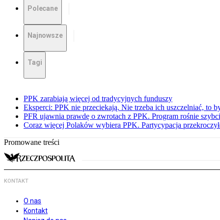
Polecane
Najnowsze
Tagi
PPK zarabiają więcej od tradycyjnych funduszy
Eksperci: PPK nie przeciekają. Nie trzeba ich uszczelniać, to b
PFR ujawnia prawdę o zwrotach z PPK. Program rośnie szybci
Coraz więcej Polaków wybiera PPK. Partycypacja przekroczył
Promowane treści
KONTAKT
O nas
Kontakt