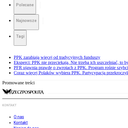
Polecane
Najnowsze
Tagi
PPK zarabiają więcej od tradycyjnych funduszy
Eksperci: PPK nie przeciekają. Nie trzeba ich uszczelniać, to b
PFR ujawnia prawdę o zwrotach z PPK. Program rośnie szybci
Coraz więcej Polaków wybiera PPK. Partycypacja przekroczył
Promowane treści
KONTAKT
O nas
Kontakt