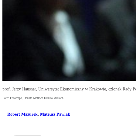
prof. Jerzy Hausner, Uniwersytet Ekonomiczny w Krakowie, członek Rady Poli
Foto: Fotorzepa, Danuta Matloch Danuta Matloch
Robert Mazurek
,
Mateusz Pawlak