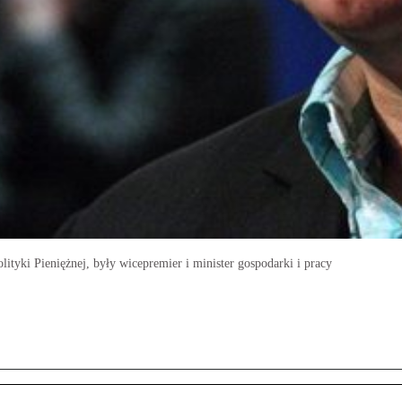
tyki Pieniężnej, były wicepremier i minister gospodarki i pracy