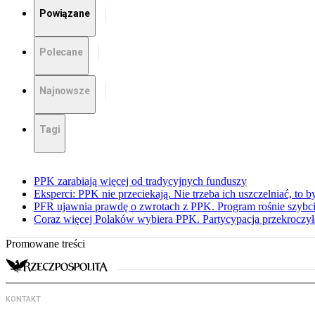
Powiązane
Polecane
Najnowsze
Tagi
PPK zarabiają więcej od tradycyjnych funduszy
Eksperci: PPK nie przeciekają. Nie trzeba ich uszczelniać, to b
PFR ujawnia prawdę o zwrotach z PPK. Program rośnie szybci
Coraz więcej Polaków wybiera PPK. Partycypacja przekroczył
Promowane treści
KONTAKT