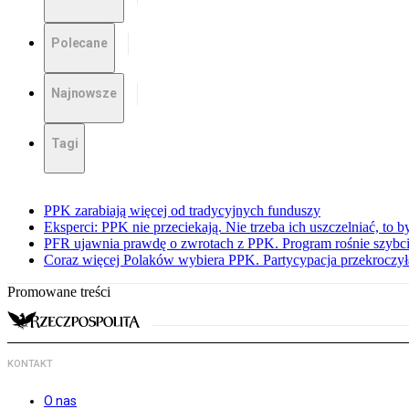
Polecane
Najnowsze
Tagi
PPK zarabiają więcej od tradycyjnych funduszy
Eksperci: PPK nie przeciekają. Nie trzeba ich uszczelniać, to b
PFR ujawnia prawdę o zwrotach z PPK. Program rośnie szybci
Coraz więcej Polaków wybiera PPK. Partycypacja przekroczył
Promowane treści
KONTAKT
O nas