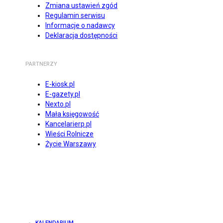
Zmiana ustawień zgód
Regulamin serwisu
Informacje o nadawcy
Deklaracja dostępności
PARTNERZY
E-kiosk.pl
E-gazety.pl
Nexto.pl
Mała księgowość
Kancelarierp.pl
Wieści Rolnicze
Życie Warszawy
KALENDARIUM