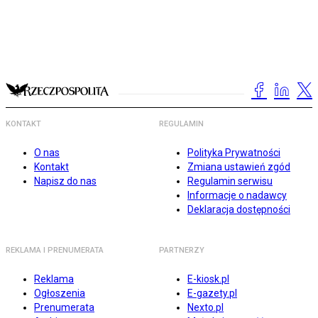
KONTAKT
REGULAMIN
O nas
Polityka Prywatności
Kontakt
Zmiana ustawień zgód
Napisz do nas
Regulamin serwisu
Informacje o nadawcy
Deklaracja dostępności
REKLAMA I PRENUMERATA
PARTNERZY
Reklama
E-kiosk.pl
Ogłoszenia
E-gazety.pl
Prenumerata
Nexto.pl