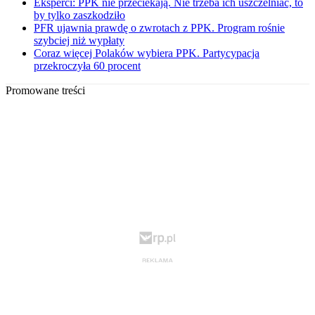
Eksperci: PPK nie przeciekają. Nie trzeba ich uszczelniać, to
by tylko zaszkodziło
PFR ujawnia prawdę o zwrotach z PPK. Program rośnie
szybciej niż wypłaty
Coraz więcej Polaków wybiera PPK. Partycypacja
przekroczyła 60 procent
Promowane treści