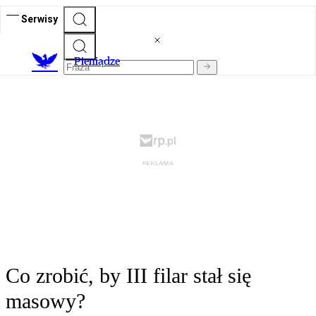
Serwisy
P
ieniądze
Co zrobić, by III filar stał się
masowy?