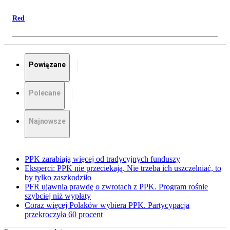
Red
Powiązane
Polecane
Najnowsze
PPK zarabiają więcej od tradycyjnych funduszy
Eksperci: PPK nie przeciekają. Nie trzeba ich uszczelniać, to
by tylko zaszkodziło
PFR ujawnia prawdę o zwrotach z PPK. Program rośnie
szybciej niż wypłaty
Coraz więcej Polaków wybiera PPK. Partycypacja
przekroczyła 60 procent