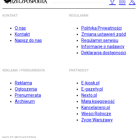
KONTAKT
REGULAMIN
O nas
Polityka Prywatności
Kontakt
Zmiana ustawień zgód
Napisz do nas
Regulamin serwisu
Informacje o nadawcy
Deklaracja dostępności
REKLAMA I PRENUMERATA
PARTNERZY
Reklama
E-kiosk.pl
Ogłoszenia
E-gazety.pl
Prenumerata
Nexto.pl
Archiwum
Mała księgowość
Kancelarierp.pl
Wieści Rolnicze
Życie Warszawy
NASZE WYDARZENIA