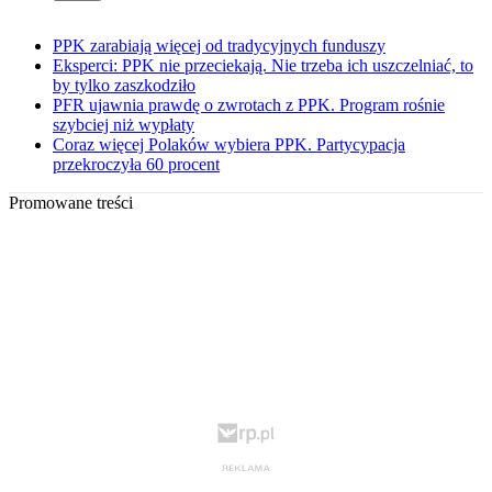
PPK zarabiają więcej od tradycyjnych funduszy
Eksperci: PPK nie przeciekają. Nie trzeba ich uszczelniać, to
by tylko zaszkodziło
PFR ujawnia prawdę o zwrotach z PPK. Program rośnie
szybciej niż wypłaty
Coraz więcej Polaków wybiera PPK. Partycypacja
przekroczyła 60 procent
Promowane treści