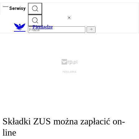
Serwisy
P
ieniądze
Składki ZUS można zapłacić on-
line