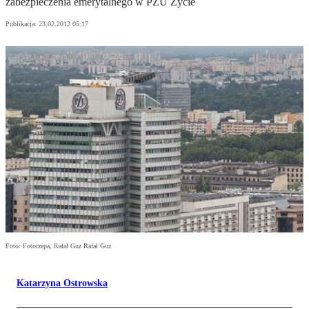
zabezpieczenia emerytalnego w PZU Życie
Publikacja:
23.02.2012 05:17
Foto: Fotorzepa, Rafał Guz Rafał Guz
Katarzyna Ostrowska