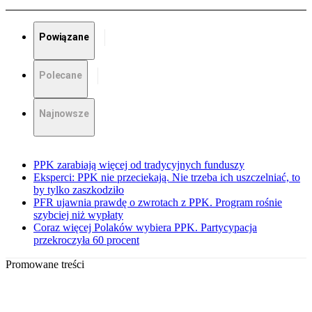
Powiązane
Polecane
Najnowsze
PPK zarabiają więcej od tradycyjnych funduszy
Eksperci: PPK nie przeciekają. Nie trzeba ich uszczelniać, to
by tylko zaszkodziło
PFR ujawnia prawdę o zwrotach z PPK. Program rośnie
szybciej niż wypłaty
Coraz więcej Polaków wybiera PPK. Partycypacja
przekroczyła 60 procent
Promowane treści