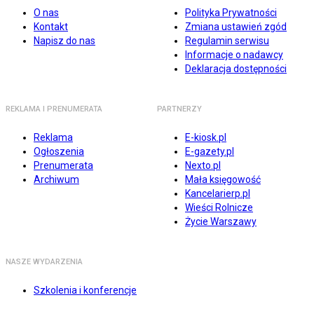
O nas
Polityka Prywatności
Kontakt
Zmiana ustawień zgód
Napisz do nas
Regulamin serwisu
Informacje o nadawcy
Deklaracja dostępności
REKLAMA I PRENUMERATA
PARTNERZY
Reklama
E-kiosk.pl
Ogłoszenia
E-gazety.pl
Prenumerata
Nexto.pl
Archiwum
Mała księgowość
Kancelarierp.pl
Wieści Rolnicze
Życie Warszawy
NASZE WYDARZENIA
Szkolenia i konferencje