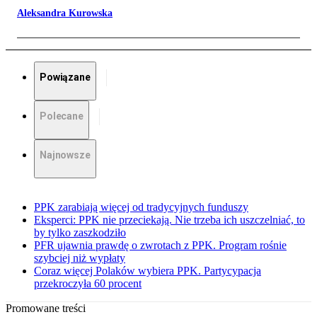
Aleksandra Kurowska
Powiązane
Polecane
Najnowsze
PPK zarabiają więcej od tradycyjnych funduszy
Eksperci: PPK nie przeciekają. Nie trzeba ich uszczelniać, to
by tylko zaszkodziło
PFR ujawnia prawdę o zwrotach z PPK. Program rośnie
szybciej niż wypłaty
Coraz więcej Polaków wybiera PPK. Partycypacja
przekroczyła 60 procent
Promowane treści