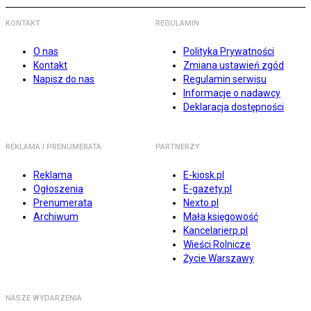
KONTAKT
REGULAMIN
O nas
Polityka Prywatności
Kontakt
Zmiana ustawień zgód
Napisz do nas
Regulamin serwisu
Informacje o nadawcy
Deklaracja dostępności
REKLAMA I PRENUMERATA
PARTNERZY
Reklama
E-kiosk.pl
Ogłoszenia
E-gazety.pl
Prenumerata
Nexto.pl
Archiwum
Mała księgowość
Kancelarierp.pl
Wieści Rolnicze
Życie Warszawy
NASZE WYDARZENIA