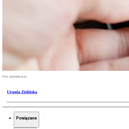
Foto: pieniadze.rp.pl
Urszula Zielińska
Powiązane