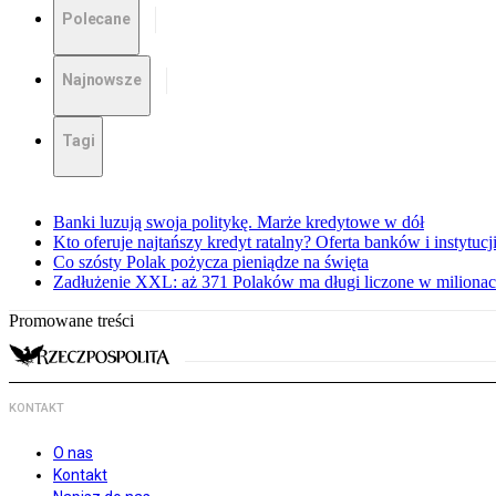
Polecane
Najnowsze
Tagi
Banki luzują swoja politykę. Marże kredytowe w dół
Kto oferuje najtańszy kredyt ratalny? Oferta banków i instytu
Co szósty Polak pożycza pieniądze na święta
Zadłużenie XXL: aż 371 Polaków ma długi liczone w miliona
Promowane treści
KONTAKT
O nas
Kontakt