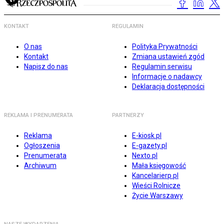
KONTAKT
REGULAMIN
O nas
Polityka Prywatności
Kontakt
Zmiana ustawień zgód
Napisz do nas
Regulamin serwisu
Informacje o nadawcy
Deklaracja dostępności
REKLAMA I PRENUMERATA
PARTNERZY
Reklama
E-kiosk.pl
Ogłoszenia
E-gazety.pl
Prenumerata
Nexto.pl
Archiwum
Mała księgowość
Kancelarierp.pl
Wieści Rolnicze
Życie Warszawy