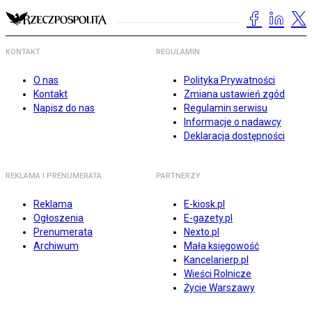
KONTAKT
REGULAMIN
O nas
Polityka Prywatności
Kontakt
Zmiana ustawień zgód
Napisz do nas
Regulamin serwisu
Informacje o nadawcy
Deklaracja dostępności
REKLAMA I PRENUMERATA
PARTNERZY
Reklama
E-kiosk.pl
Ogłoszenia
E-gazety.pl
Prenumerata
Nexto.pl
Archiwum
Mała księgowość
Kancelarierp.pl
Wieści Rolnicze
Życie Warszawy