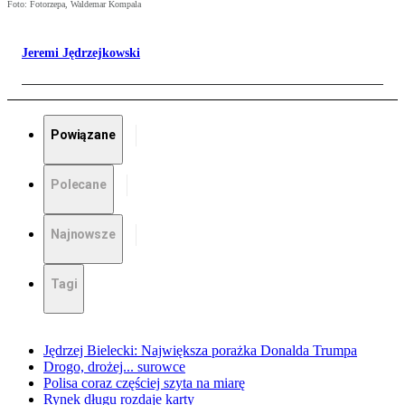
Foto: Fotorzepa, Waldemar Kompala
Jeremi Jędrzejkowski
Powiązane
Polecane
Najnowsze
Tagi
Jędrzej Bielecki: Największa porażka Donalda Trumpa
Drogo, drożej... surowce
Polisa coraz częściej szyta na miarę
Rynek długu rozdaje karty