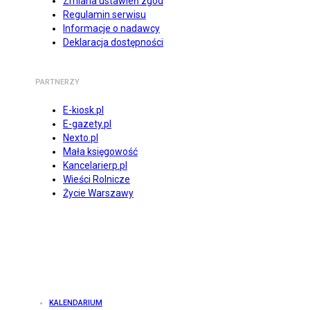
Zmiana ustawień zgód
Regulamin serwisu
Informacje o nadawcy
Deklaracja dostępności
PARTNERZY
E-kiosk.pl
E-gazety.pl
Nexto.pl
Mała księgowość
Kancelarierp.pl
Wieści Rolnicze
Życie Warszawy
KALENDARIUM