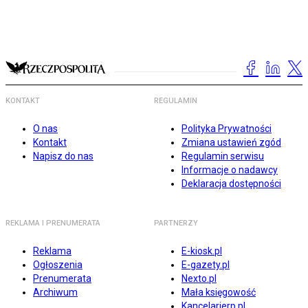
KONTAKT
REGULAMIN
O nas
Polityka Prywatności
Kontakt
Zmiana ustawień zgód
Napisz do nas
Regulamin serwisu
Informacje o nadawcy
Deklaracja dostępności
REKLAMA I PRENUMERATA
PARTNERZY
Reklama
E-kiosk.pl
Ogłoszenia
E-gazety.pl
Prenumerata
Nexto.pl
Archiwum
Mała księgowość
Kancelarierp.pl