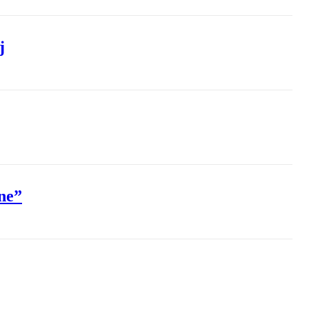
j
ne”