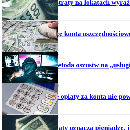
Realne straty na lokatach wyraź
KONTA BANKOWE
Najlepsze konta oszczędnościow
KONTA BANKOWE
Nowa metoda oszustw na „usługi
KONTA BANKOWE
Wysokie opłaty za konta nie po
KONTA BANKOWE
Bankomaty oznaczą pieniądze, j