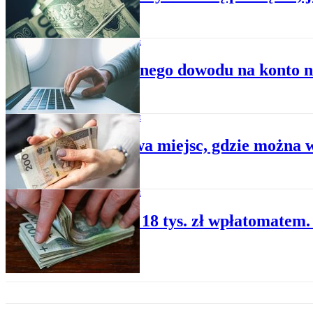
KONTA BANKOWE
Bez ważnego dowodu na konto n
KONTA BANKOWE
Przybywa miejsc, gdzie można 
KONTA BANKOWE
Wpłacił 18 tys. zł wpłatomatem. 