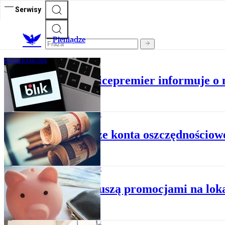
Serwisy
P
ieniądze
KONTA BANKOWE
Awaria BLIKa. Wicepremier informuje o
KONTA BANKOWE
Najlepsze konta oszczędnościowe
KONTA BANKOWE
Banki kuszą promocjami na lok
KONTA BANKOWE