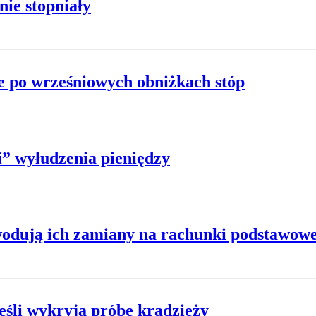
nie stopniały
e po wrześniowych obniżkach stóp
” wyłudzenia pieniędzy
wodują ich zamiany na rachunki podstawow
eśli wykryją próbę kradzieży