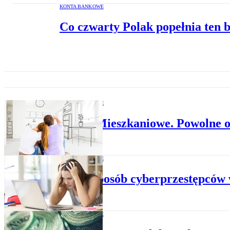
KONTA BANKOWE
Co czwarty Polak popełnia ten 
KONTA BANKOWE
Konto Mieszkaniowe. Powolne os
KONTA BANKOWE
Nowy sposób cyberprzestępców w
KONTA BANKOWE