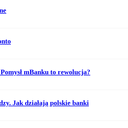
ne
onto
. Pomysł mBanku to rewolucja?
zy. Jak działają polskie banki