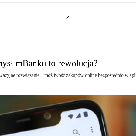
mysł mBanku to rewolucja?
acyjne rozwiązanie – możliwość zakupów online bezpośrednio w aplik