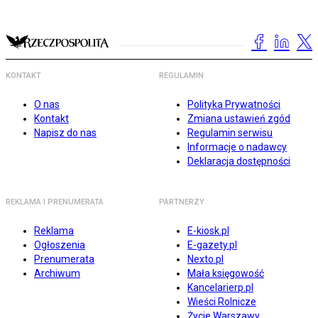
KONTAKT
REGULAMIN
O nas
Polityka Prywatności
Kontakt
Zmiana ustawień zgód
Napisz do nas
Regulamin serwisu
Informacje o nadawcy
Deklaracja dostępności
REKLAMA I PRENUMERATA
PARTNERZY
Reklama
E-kiosk.pl
Ogłoszenia
E-gazety.pl
Prenumerata
Nexto.pl
Archiwum
Mała księgowość
Kancelarierp.pl
Wieści Rolnicze
Życie Warszawy