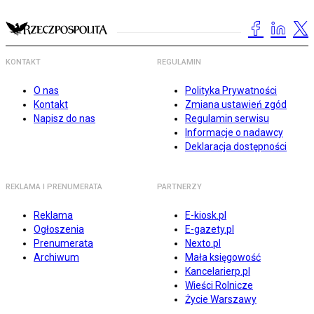
KONTAKT
REGULAMIN
O nas
Polityka Prywatności
Kontakt
Zmiana ustawień zgód
Napisz do nas
Regulamin serwisu
Informacje o nadawcy
Deklaracja dostępności
REKLAMA I PRENUMERATA
PARTNERZY
Reklama
E-kiosk.pl
Ogłoszenia
E-gazety.pl
Prenumerata
Nexto.pl
Archiwum
Mała księgowość
Kancelarierp.pl
Wieści Rolnicze
Życie Warszawy