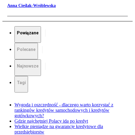
Anna Cieślak-Wróblewska
Powiązane
Polecane
Najnowsze
Tagi
Wygoda i oszczędność - dlaczego warto korzystać z
rankingów kredytów samochodowych i kredytów
gotówkowych?
Gdzie najchętniej Polacy idą po kredyt
Wielkie pieniądze na gwarancje kredytowe dla
przedsiębiorstw