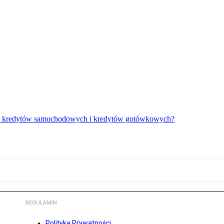
gów kredytów samochodowych i kredytów gotówkowych?
REGULAMIN
Polityka Prywatności