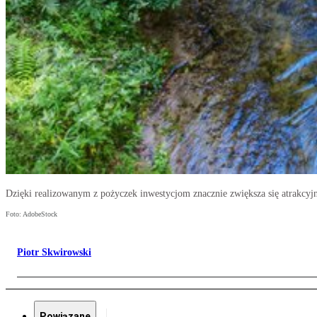
Dzięki realizowanym z pożyczek inwestycjom znacznie zwiększa się atrakcyjn
Foto: AdobeStock
Piotr Skwirowski
Powiązane