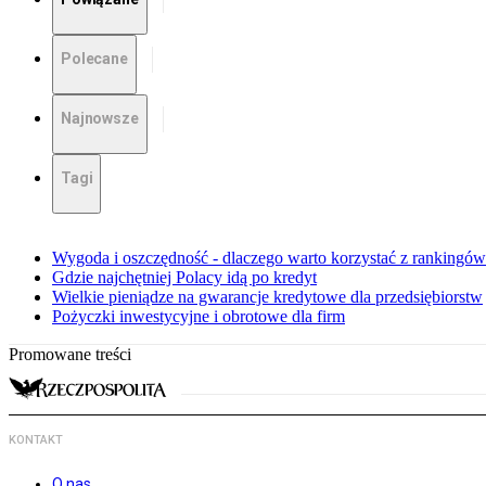
Polecane
Najnowsze
Tagi
Wygoda i oszczędność - dlaczego warto korzystać z rankin
Gdzie najchętniej Polacy idą po kredyt
Wielkie pieniądze na gwarancje kredytowe dla przedsiębiorstw
Pożyczki inwestycyjne i obrotowe dla firm
Promowane treści
KONTAKT
O nas