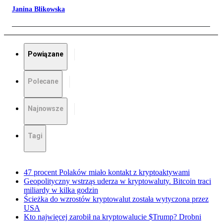
Janina Blikowska
Powiązane
Polecane
Najnowsze
Tagi
47 procent Polaków miało kontakt z kryptoaktywami
Geopolityczny wstrząs uderza w kryptowaluty. Bitcoin traci
miliardy w kilka godzin
Ścieżka do wzrostów kryptowalut została wytyczona przez
USA
Kto najwięcej zarobił na kryptowalucie $Trump? Drobni