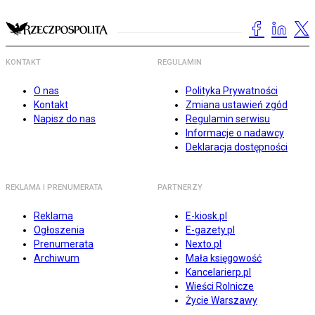
KONTAKT
REGULAMIN
O nas
Polityka Prywatności
Kontakt
Zmiana ustawień zgód
Napisz do nas
Regulamin serwisu
Informacje o nadawcy
Deklaracja dostępności
REKLAMA I PRENUMERATA
PARTNERZY
Reklama
E-kiosk.pl
Ogłoszenia
E-gazety.pl
Prenumerata
Nexto.pl
Archiwum
Mała księgowość
Kancelarierp.pl
Wieści Rolnicze
Życie Warszawy