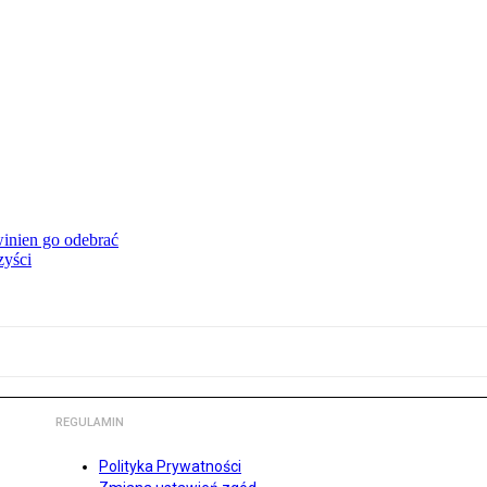
inien go odebrać
zyści
REGULAMIN
Polityka Prywatności