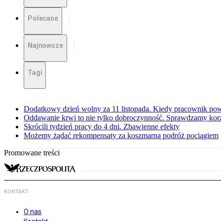
Polecane
Najnowsze
Tagi
Dodatkowy dzień wolny za 11 listopada. Kiedy pracownik pow
Oddawanie krwi to nie tylko dobroczynność. Sprawdzamy kor
Skrócili tydzień pracy do 4 dni. Zbawienne efekty
Możemy żądać rekompensaty za koszmarną podróż pociągiem
Promowane treści
KONTAKT
O nas