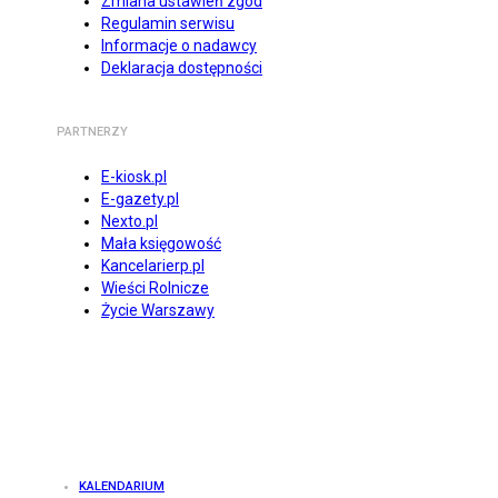
Zmiana ustawień zgód
Regulamin serwisu
Informacje o nadawcy
Deklaracja dostępności
PARTNERZY
E-kiosk.pl
E-gazety.pl
Nexto.pl
Mała księgowość
Kancelarierp.pl
Wieści Rolnicze
Życie Warszawy
KALENDARIUM