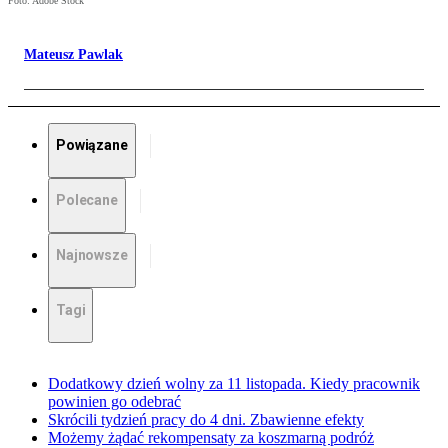
Foto: Adobe Stock
Mateusz Pawlak
Powiązane
Polecane
Najnowsze
Tagi
Dodatkowy dzień wolny za 11 listopada. Kiedy pracownik
powinien go odebrać
Skrócili tydzień pracy do 4 dni. Zbawienne efekty
Możemy żądać rekompensaty za koszmarną podróż