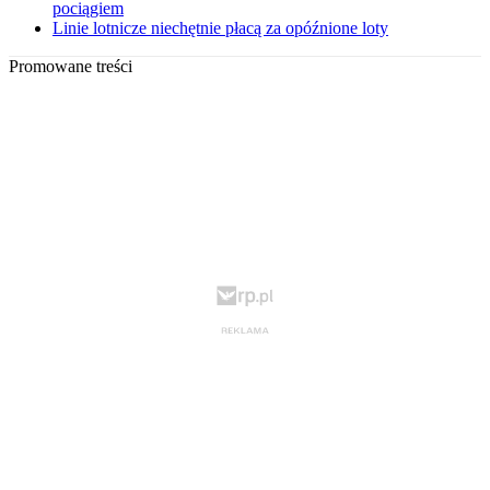
pociągiem
Linie lotnicze niechętnie płacą za opóźnione loty
Promowane treści