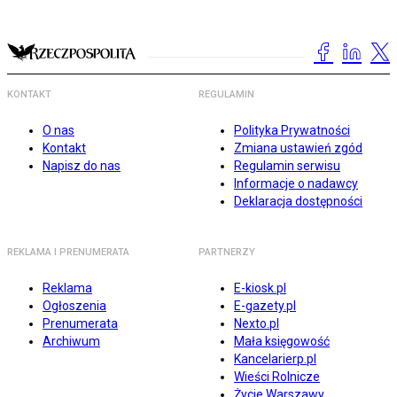
KONTAKT
REGULAMIN
O nas
Polityka Prywatności
Kontakt
Zmiana ustawień zgód
Napisz do nas
Regulamin serwisu
Informacje o nadawcy
Deklaracja dostępności
REKLAMA I PRENUMERATA
PARTNERZY
Reklama
E-kiosk.pl
Ogłoszenia
E-gazety.pl
Prenumerata
Nexto.pl
Archiwum
Mała księgowość
Kancelarierp.pl
Wieści Rolnicze
Życie Warszawy