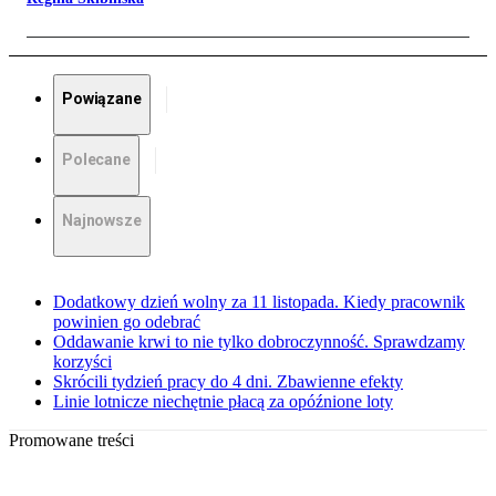
Powiązane
Polecane
Najnowsze
Dodatkowy dzień wolny za 11 listopada. Kiedy pracownik
powinien go odebrać
Oddawanie krwi to nie tylko dobroczynność. Sprawdzamy
korzyści
Skrócili tydzień pracy do 4 dni. Zbawienne efekty
Linie lotnicze niechętnie płacą za opóźnione loty
Promowane treści