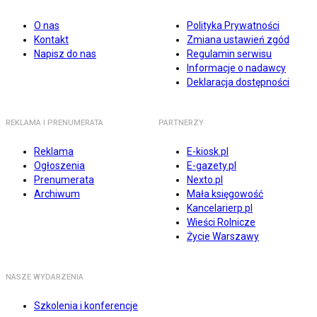
O nas
Polityka Prywatności
Kontakt
Zmiana ustawień zgód
Napisz do nas
Regulamin serwisu
Informacje o nadawcy
Deklaracja dostępności
REKLAMA I PRENUMERATA
PARTNERZY
Reklama
E-kiosk.pl
Ogłoszenia
E-gazety.pl
Prenumerata
Nexto.pl
Archiwum
Mała księgowość
Kancelarierp.pl
Wieści Rolnicze
Życie Warszawy
NASZE WYDARZENIA
Szkolenia i konferencje