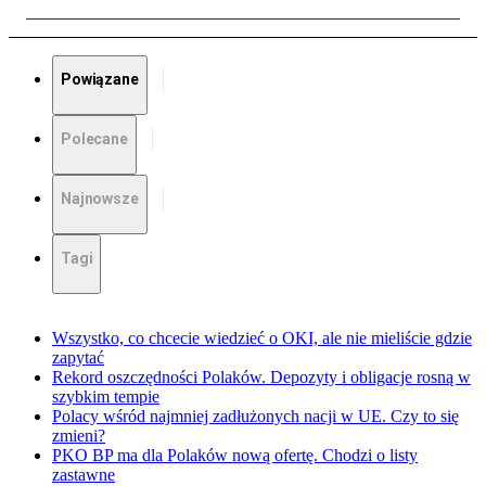
Powiązane
Polecane
Najnowsze
Tagi
Wszystko, co chcecie wiedzieć o OKI, ale nie mieliście gdzie
zapytać
Rekord oszczędności Polaków. Depozyty i obligacje rosną w
szybkim tempie
Polacy wśród najmniej zadłużonych nacji w UE. Czy to się
zmieni?
PKO BP ma dla Polaków nową ofertę. Chodzi o listy
zastawne