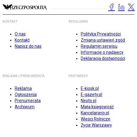
KONTAKT
REGULAMIN
O nas
Polityka Prywatności
Kontakt
Zmiana ustawień zgód
Napisz do nas
Regulamin serwisu
Informacje o nadawcy
Deklaracja dostępności
REKLAMA I PRENUMERATA
PARTNERZY
Reklama
E-kiosk.pl
Ogłoszenia
E-gazety.pl
Prenumerata
Nexto.pl
Archiwum
Mała księgowość
Kancelarierp.pl
Wieści Rolnicze
Życie Warszawy