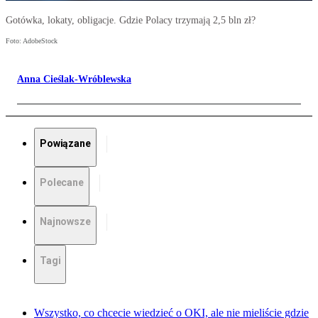
Gotówka, lokaty, obligacje. Gdzie Polacy trzymają 2,5 bln zł?
Foto: AdobeStock
Anna Cieślak-Wróblewska
Powiązane
Polecane
Najnowsze
Tagi
Wszystko, co chcecie wiedzieć o OKI, ale nie mieliście gdzie