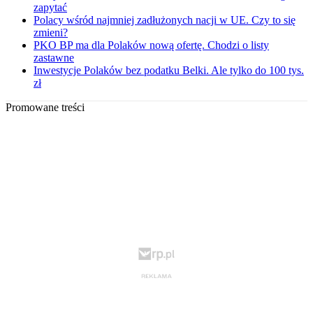
zapytać
Polacy wśród najmniej zadłużonych nacji w UE. Czy to się
zmieni?
PKO BP ma dla Polaków nową ofertę. Chodzi o listy
zastawne
Inwestycje Polaków bez podatku Belki. Ale tylko do 100 tys.
zł
Promowane treści