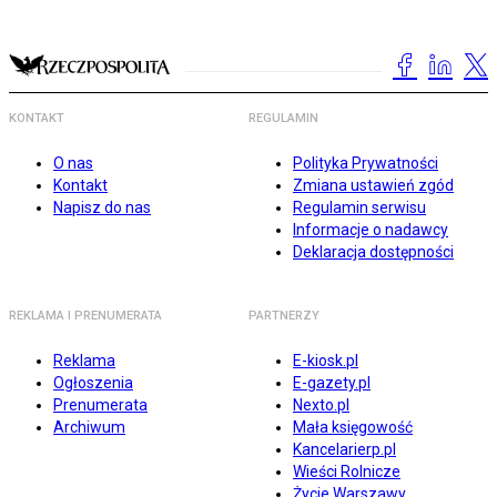
KONTAKT
REGULAMIN
O nas
Polityka Prywatności
Kontakt
Zmiana ustawień zgód
Napisz do nas
Regulamin serwisu
Informacje o nadawcy
Deklaracja dostępności
REKLAMA I PRENUMERATA
PARTNERZY
Reklama
E-kiosk.pl
Ogłoszenia
E-gazety.pl
Prenumerata
Nexto.pl
Archiwum
Mała księgowość
Kancelarierp.pl
Wieści Rolnicze
Życie Warszawy