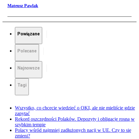
Mateusz Pawlak
Powiązane
Polecane
Najnowsze
Tagi
Wszystko, co chcecie wiedzieć o OKI, ale nie mieliście gdzie
zapytać
Rekord oszczędności Polaków. Depozyty i obligacje rosną w
szybkim tempie
Polacy wśród najmniej zadłużonych nacji w UE. Czy to się
zmieni?