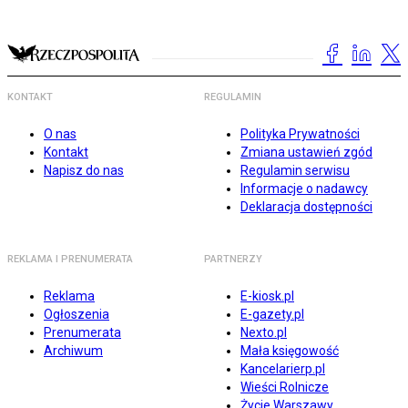
KONTAKT
REGULAMIN
O nas
Polityka Prywatności
Kontakt
Zmiana ustawień zgód
Napisz do nas
Regulamin serwisu
Informacje o nadawcy
Deklaracja dostępności
REKLAMA I PRENUMERATA
PARTNERZY
Reklama
E-kiosk.pl
Ogłoszenia
E-gazety.pl
Prenumerata
Nexto.pl
Archiwum
Mała księgowość
Kancelarierp.pl
Wieści Rolnicze
Życie Warszawy