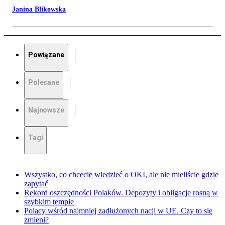
Janina Blikowska
Powiązane
Polecane
Najnowsze
Tagi
Wszystko, co chcecie wiedzieć o OKI, ale nie mieliście gdzie
zapytać
Rekord oszczędności Polaków. Depozyty i obligacje rosną w
szybkim tempie
Polacy wśród najmniej zadłużonych nacji w UE. Czy to się
zmieni?