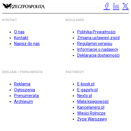
KONTAKT
REGULAMIN
O nas
Polityka Prywatności
Kontakt
Zmiana ustawień zgód
Napisz do nas
Regulamin serwisu
Informacje o nadawcy
Deklaracja dostępności
REKLAMA I PRENUMERATA
PARTNERZY
Reklama
E-kiosk.pl
Ogłoszenia
E-gazety.pl
Prenumerata
Nexto.pl
Archiwum
Mała księgowość
Kancelarierp.pl
Wieści Rolnicze
Życie Warszawy