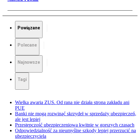
Powiązane
Polecane
Najnowsze
Tagi
Wielka awaria ZUS. Od rana nie działa strona zakładu ani
PUE
Banki nie mogą rozwinąć skrzydeł w sprzedaży ubezpieczeń,
ale jest lepiej
Przestępczość ubezpieczeniowa kwitnie w gorszych czasach
Odpowiedzialność za nieumyślne szkody lepiej przerzucić na
ubezpieczyciela