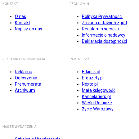
KONTAKT
REGULAMIN
O nas
Polityka Prywatności
Kontakt
Zmiana ustawień zgód
Napisz do nas
Regulamin serwisu
Informacje o nadawcy
Deklaracja dostępności
REKLAMA I PRENUMERATA
PARTNERZY
Reklama
E-kiosk.pl
Ogłoszenia
E-gazety.pl
Prenumerata
Nexto.pl
Archiwum
Mała księgowość
Kancelarierp.pl
Wieści Rolnicze
Życie Warszawy
NASZE WYDARZENIA