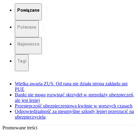
Powiązane
Polecane
Najnowsze
Tagi
Wielka awaria ZUS. Od rana nie działa strona zakładu ani
PUE
Banki nie mogą rozwinąć skrzydeł w sprzedaży ubezpieczeń,
ale jest lepiej
Przestępczość ubezpieczeniowa kwitnie w gorszych czasach
Odpowiedzialność za nieumyślne szkody lepiej przerzucić na
ubezpieczyciela
Promowane treści