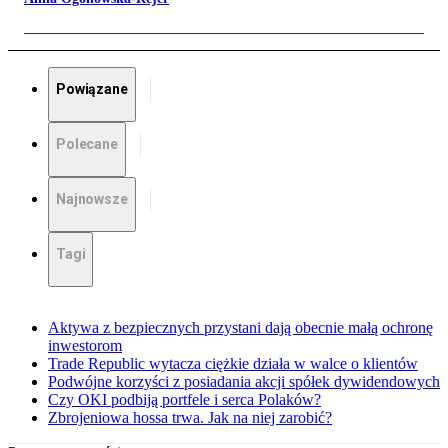
Powiązane
Polecane
Najnowsze
Tagi
Aktywa z bezpiecznych przystani dają obecnie małą ochronę
inwestorom
Trade Republic wytacza ciężkie działa w walce o klientów
Podwójne korzyści z posiadania akcji spółek dywidendowych
Czy OKI podbiją portfele i serca Polaków?
Zbrojeniowa hossa trwa. Jak na niej zarobić?