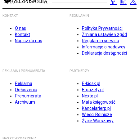
KONTAKT
REGULAMIN
O nas
Polityka Prywatności
Kontakt
Zmiana ustawień zgód
Napisz do nas
Regulamin serwisu
Informacje o nadawcy
Deklaracja dostępności
REKLAMA I PRENUMERATA
PARTNERZY
Reklama
E-kiosk.pl
Ogłoszenia
E-gazety.pl
Prenumerata
Nexto.pl
Archiwum
Mała księgowość
Kancelarierp.pl
Wieści Rolnicze
Życie Warszawy
NASZE WYDARZENIA