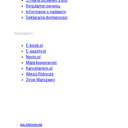
Zmiana ustawień zgód
Regulamin serwisu
Informacje o nadawcy
Deklaracja dostępności
PARTNERZY
E-kiosk.pl
E-gazety.pl
Nexto.pl
Mała księgowość
Kancelarierp.pl
Wieści Rolnicze
Życie Warszawy
KALENDARIUM