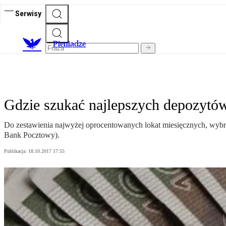
Serwisy
P
ieniądze
Gdzie szukać najlepszych depozytów
Do zestawienia najwyżej oprocentowanych lokat miesięcznych, wybr
Bank Pocztowy).
Publikacja:
18.10.2017 17:55