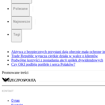
Polecane
Najnowsze
Tagi
Aktywa z bezpiecznych przystani dają obecnie małą ochronę 
Trade Republic wytacza ciężkie działa w walce o klientów
Podwójne korzyści z posiadania akcji spółek dywidendowych
Czy OKI podbiją portfele i serca Polaków?
Promowane treści
KONTAKT
O nas