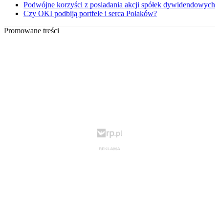
Podwójne korzyści z posiadania akcji spółek dywidendowych
Czy OKI podbiją portfele i serca Polaków?
Promowane treści