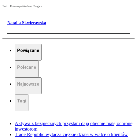
Foto: Fotorzepa/Andrzej Bogacz
Natalia Skwierawska
Powiązane
Polecane
Najnowsze
Tagi
Aktywa z bezpiecznych przystani dają obecnie małą ochronę
inwestorom
Trade Republic wytacza ciężkie działa w walce o klientów