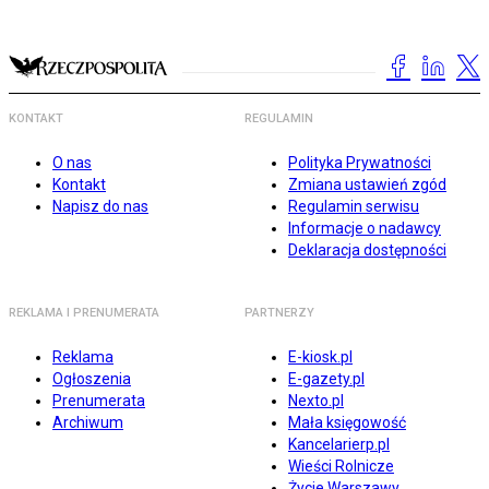
KONTAKT
REGULAMIN
O nas
Polityka Prywatności
Kontakt
Zmiana ustawień zgód
Napisz do nas
Regulamin serwisu
Informacje o nadawcy
Deklaracja dostępności
REKLAMA I PRENUMERATA
PARTNERZY
Reklama
E-kiosk.pl
Ogłoszenia
E-gazety.pl
Prenumerata
Nexto.pl
Archiwum
Mała księgowość
Kancelarierp.pl
Wieści Rolnicze
Życie Warszawy