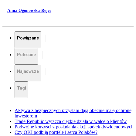
Anna Ogonowska-Rejer
Powiązane
Polecane
Najnowsze
Tagi
Aktywa z bezpiecznych przystani dają obecnie małą ochronę
inwestorom
Trade Republic wytacza ciężkie działa w walce o klientów
Podwójne korzyści z posiadania akcji spółek dywidendowych
Czy OKI podbiją portfele i serca Polaków?