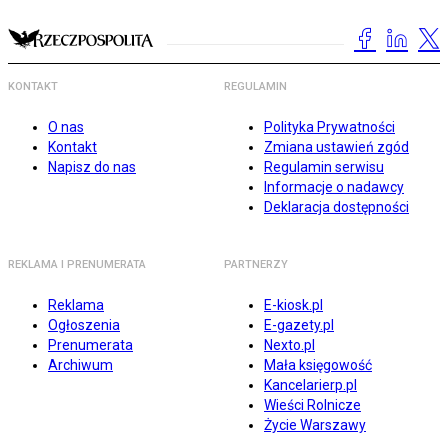
KONTAKT
REGULAMIN
O nas
Polityka Prywatności
Kontakt
Zmiana ustawień zgód
Napisz do nas
Regulamin serwisu
Informacje o nadawcy
Deklaracja dostępności
REKLAMA I PRENUMERATA
PARTNERZY
Reklama
E-kiosk.pl
Ogłoszenia
E-gazety.pl
Prenumerata
Nexto.pl
Archiwum
Mała księgowość
Kancelarierp.pl
Wieści Rolnicze
Życie Warszawy