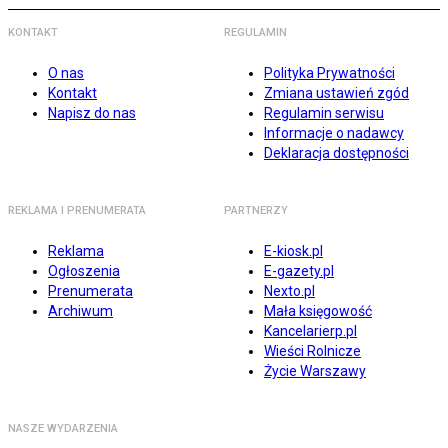
KONTAKT
REGULAMIN
O nas
Polityka Prywatności
Kontakt
Zmiana ustawień zgód
Napisz do nas
Regulamin serwisu
Informacje o nadawcy
Deklaracja dostępności
REKLAMA I PRENUMERATA
PARTNERZY
Reklama
E-kiosk.pl
Ogłoszenia
E-gazety.pl
Prenumerata
Nexto.pl
Archiwum
Mała księgowość
Kancelarierp.pl
Wieści Rolnicze
Życie Warszawy
NASZE WYDARZENIA