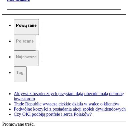
Powiązane
Polecane
Najnowsze
Tagi
Aktywa z bezpiecznych przystani dają obecnie małą ochronę
inwestorom
Trade Republic wytacza ciężkie działa w walce o klientów
Podwójne korzyści z posiadania akcji spółek dywidendowych
Czy OKI podbiją portfele i serca Polaków?
Promowane treści