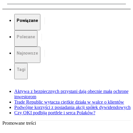
Powiązane
Polecane
Najnowsze
Tagi
Aktywa z bezpiecznych przystani dają obecnie małą ochronę
inwestorom
Trade Republic wytacza ciężkie działa w walce o klientów
Podwójne korzyści z posiadania akcji spółek dywidendowych
Czy OKI podbiją portfele i serca Polaków?
Promowane treści