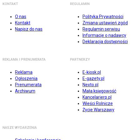
KONTAKT
REGULAMIN
O nas
Polityka Prywatności
Kontakt
Zmiana ustawień zgód
Napisz do nas
Regulamin serwisu
Informacje o nadawcy
Deklaracja dostępności
REKLAMA I PRENUMERATA
PARTNERZY
Reklama
E-kiosk.pl
Ogłoszenia
E-gazety.pl
Prenumerata
Nexto.pl
Archiwum
Mała księgowość
Kancelarierp.pl
Wieści Rolnicze
Życie Warszawy
NASZE WYDARZENIA