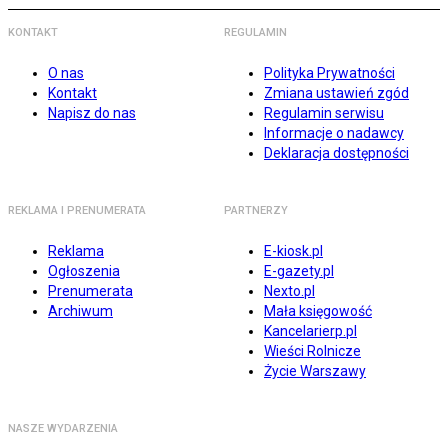
KONTAKT
REGULAMIN
O nas
Polityka Prywatności
Kontakt
Zmiana ustawień zgód
Napisz do nas
Regulamin serwisu
Informacje o nadawcy
Deklaracja dostępności
REKLAMA I PRENUMERATA
PARTNERZY
Reklama
E-kiosk.pl
Ogłoszenia
E-gazety.pl
Prenumerata
Nexto.pl
Archiwum
Mała księgowość
Kancelarierp.pl
Wieści Rolnicze
Życie Warszawy
NASZE WYDARZENIA