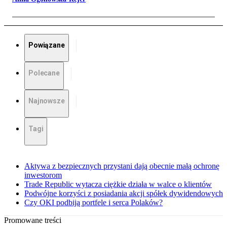
Powiązane
Polecane
Najnowsze
Tagi
Aktywa z bezpiecznych przystani dają obecnie małą ochronę
inwestorom
Trade Republic wytacza ciężkie działa w walce o klientów
Podwójne korzyści z posiadania akcji spółek dywidendowych
Czy OKI podbiją portfele i serca Polaków?
Promowane treści