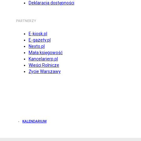
Deklaracja dostępności
PARTNERZY
E-kiosk.pl
E-gazety.pl
Nexto.pl
Mała księgowość
Kancelarierp.pl
Wieści Rolnicze
Życie Warszawy
KALENDARIUM