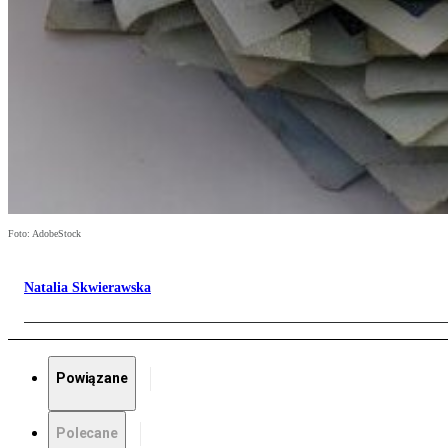
Foto: AdobeStock
Natalia Skwierawska
Powiązane
Polecane