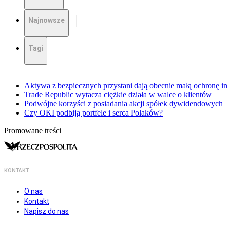
Najnowsze
Tagi
Aktywa z bezpiecznych przystani dają obecnie małą ochronę 
Trade Republic wytacza ciężkie działa w walce o klientów
Podwójne korzyści z posiadania akcji spółek dywidendowych
Czy OKI podbiją portfele i serca Polaków?
Promowane treści
KONTAKT
O nas
Kontakt
Napisz do nas