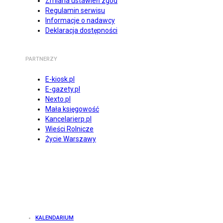
Zmiana ustawień zgód
Regulamin serwisu
Informacje o nadawcy
Deklaracja dostępności
PARTNERZY
E-kiosk.pl
E-gazety.pl
Nexto.pl
Mała księgowość
Kancelarierp.pl
Wieści Rolnicze
Życie Warszawy
KALENDARIUM