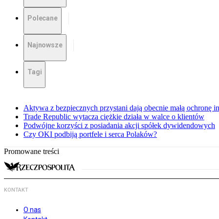
Polecane
Najnowsze
Tagi
Aktywa z bezpiecznych przystani dają obecnie małą ochronę 
Trade Republic wytacza ciężkie działa w walce o klientów
Podwójne korzyści z posiadania akcji spółek dywidendowych
Czy OKI podbiją portfele i serca Polaków?
Promowane treści
KONTAKT
O nas