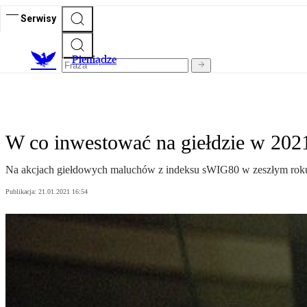
Serwisy
P
ieniądze
W co inwestować na giełdzie w 20
Na akcjach giełdowych maluchów z indeksu sWIG80 w zeszłym roku m
Publikacja:
21.01.2021 16:54