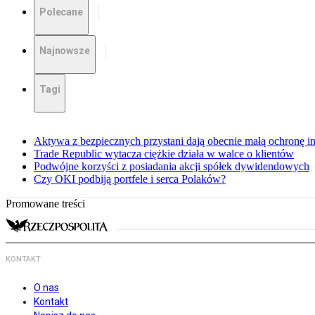
Polecane
Najnowsze
Tagi
Aktywa z bezpiecznych przystani dają obecnie małą ochronę 
Trade Republic wytacza ciężkie działa w walce o klientów
Podwójne korzyści z posiadania akcji spółek dywidendowych
Czy OKI podbiją portfele i serca Polaków?
Promowane treści
KONTAKT
O nas
Kontakt