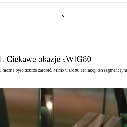
21. Ciekawe okazje sWIG80
ożna było dobrze zarobić. Mimo wzrostu cen akcji ten segment rynk