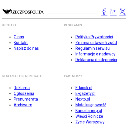
KONTAKT
REGULAMIN
O nas
Polityka Prywatności
Kontakt
Zmiana ustawień zgód
Napisz do nas
Regulamin serwisu
Informacje o nadawcy
Deklaracja dostępności
REKLAMA I PRENUMERATA
PARTNERZY
Reklama
E-kiosk.pl
Ogłoszenia
E-gazety.pl
Prenumerata
Nexto.pl
Archiwum
Mała księgowość
Kancelarierp.pl
Wieści Rolnicze
Życie Warszawy