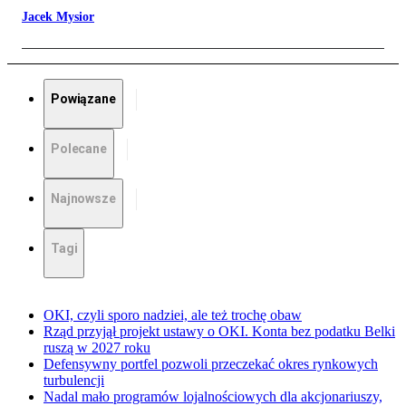
Jacek Mysior
Powiązane
Polecane
Najnowsze
Tagi
OKI, czyli sporo nadziei, ale też trochę obaw
Rząd przyjął projekt ustawy o OKI. Konta bez podatku Belki
ruszą w 2027 roku
Defensywny portfel pozwoli przeczekać okres rynkowych
turbulencji
Nadal mało programów lojalnościowych dla akcjonariuszy,