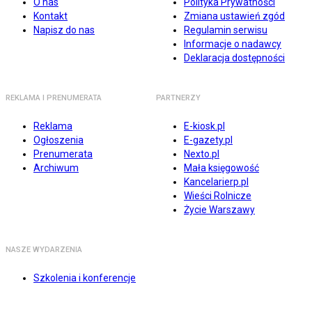
O nas
Polityka Prywatności
Kontakt
Zmiana ustawień zgód
Napisz do nas
Regulamin serwisu
Informacje o nadawcy
Deklaracja dostępności
REKLAMA I PRENUMERATA
PARTNERZY
Reklama
E-kiosk.pl
Ogłoszenia
E-gazety.pl
Prenumerata
Nexto.pl
Archiwum
Mała księgowość
Kancelarierp.pl
Wieści Rolnicze
Życie Warszawy
NASZE WYDARZENIA
Szkolenia i konferencje