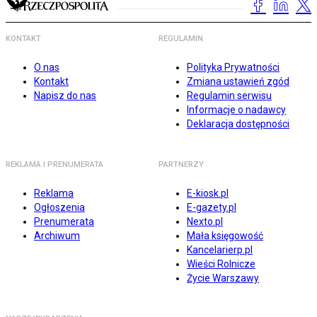
KONTAKT
REGULAMIN
O nas
Polityka Prywatności
Kontakt
Zmiana ustawień zgód
Napisz do nas
Regulamin serwisu
Informacje o nadawcy
Deklaracja dostępności
REKLAMA I PRENUMERATA
PARTNERZY
Reklama
E-kiosk.pl
Ogłoszenia
E-gazety.pl
Prenumerata
Nexto.pl
Archiwum
Mała księgowość
Kancelarierp.pl
Wieści Rolnicze
Życie Warszawy