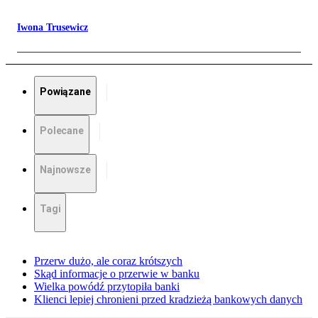
Iwona Trusewicz
Powiązane
Polecane
Najnowsze
Tagi
Przerw dużo, ale coraz krótszych
Skąd informacje o przerwie w banku
Wielka powódź przytopiła banki
Klienci lepiej chronieni przed kradzieżą bankowych danych