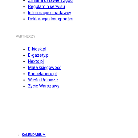
Zmiana ustawień zgód
Regulamin serwisu
Informacje o nadawcy
Deklaracja dostępności
PARTNERZY
E-kiosk.pl
E-gazety.pl
Nexto.pl
Mała księgowość
Kancelarierp.pl
Wieści Rolnicze
Życie Warszawy
KALENDARIUM