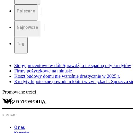
Polecane
Najnowsze
Tagi
Stopy procentowe w dół. Sprawdź, o ile spadną raty kredytów
Firmy pożyczkowe na minusie
Koszt budowy domu nie wzrośnie drastycznie w 2025 r.
Kredyty hipoteczne powodem kłótni w związkach. Sprzecza się
Promowane treści
KONTAKT
O nas