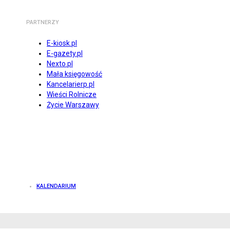
PARTNERZY
E-kiosk.pl
E-gazety.pl
Nexto.pl
Mała księgowość
Kancelarierp.pl
Wieści Rolnicze
Życie Warszawy
KALENDARIUM