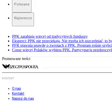
Polecane
Najnowsze
PPK zarabiają więcej od tradycyjnych funduszy
Eksperci: PPK nie przeciekają. Nie trzeba ich uszczelniać, to b
PFR ujawnia prawdę o zwrotach z PPK. Program rośnie szybci
Coraz więcej Polaków wybiera PPK. Partycypacja przekroczył
Promowane treści
KONTAKT
O nas
Kontakt
Napisz do nas