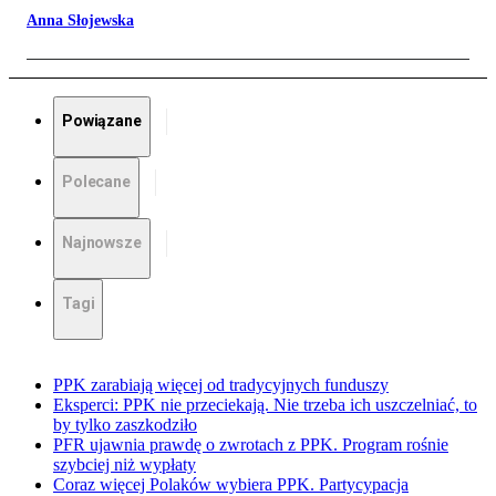
Anna Słojewska
Powiązane
Polecane
Najnowsze
Tagi
PPK zarabiają więcej od tradycyjnych funduszy
Eksperci: PPK nie przeciekają. Nie trzeba ich uszczelniać, to
by tylko zaszkodziło
PFR ujawnia prawdę o zwrotach z PPK. Program rośnie
szybciej niż wypłaty
Coraz więcej Polaków wybiera PPK. Partycypacja