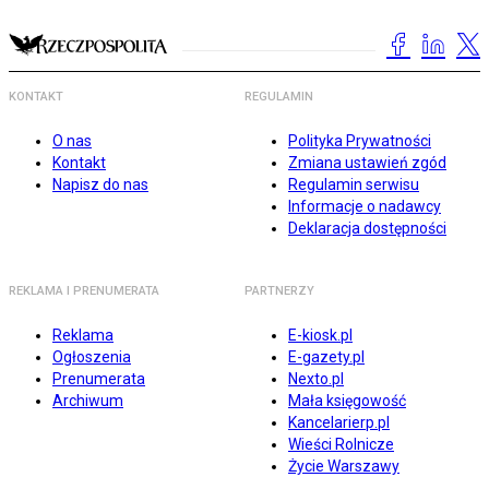
KONTAKT
REGULAMIN
O nas
Polityka Prywatności
Kontakt
Zmiana ustawień zgód
Napisz do nas
Regulamin serwisu
Informacje o nadawcy
Deklaracja dostępności
REKLAMA I PRENUMERATA
PARTNERZY
Reklama
E-kiosk.pl
Ogłoszenia
E-gazety.pl
Prenumerata
Nexto.pl
Archiwum
Mała księgowość
Kancelarierp.pl
Wieści Rolnicze
Życie Warszawy