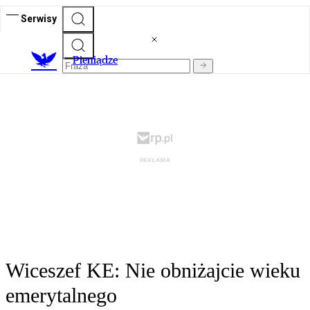
Serwisy
P
ieniądze
Wiceszef KE: Nie obniżajcie wieku
emerytalnego