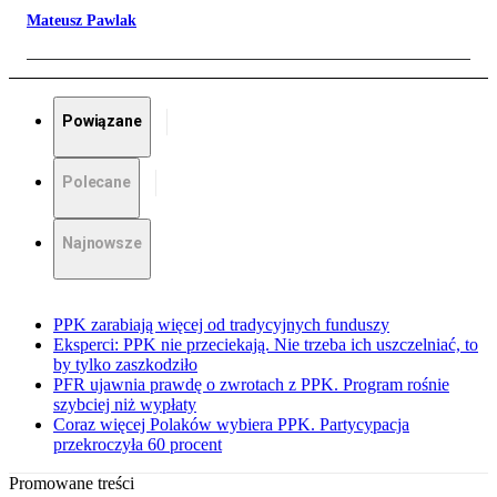
Mateusz Pawlak
Powiązane
Polecane
Najnowsze
PPK zarabiają więcej od tradycyjnych funduszy
Eksperci: PPK nie przeciekają. Nie trzeba ich uszczelniać, to
by tylko zaszkodziło
PFR ujawnia prawdę o zwrotach z PPK. Program rośnie
szybciej niż wypłaty
Coraz więcej Polaków wybiera PPK. Partycypacja
przekroczyła 60 procent
Promowane treści