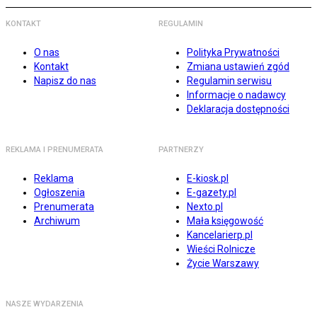
KONTAKT
REGULAMIN
O nas
Polityka Prywatności
Kontakt
Zmiana ustawień zgód
Napisz do nas
Regulamin serwisu
Informacje o nadawcy
Deklaracja dostępności
REKLAMA I PRENUMERATA
PARTNERZY
Reklama
E-kiosk.pl
Ogłoszenia
E-gazety.pl
Prenumerata
Nexto.pl
Archiwum
Mała księgowość
Kancelarierp.pl
Wieści Rolnicze
Życie Warszawy
NASZE WYDARZENIA